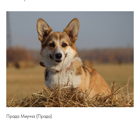
Прада Миучча (Прада)