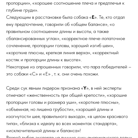
пропорции», «хорошее соотношение плеча и предплечья к
глубине груди».
Следующим в расстановке была собака «
Е
». Те, кто отдал
ему предпочтение, говорили об «общем балансе», «о
правильном соотношении длины и высоты, а также
сбалансированных углах», «корректное плече-лопаточное
сочленение, пропорции головы, хороший изгиб шеи»,
«короткие плюсны, крепкая линия верха», «корректный
костяк и пропорции длины к высоте».
Некоторые из опрошенных говорили, что пара победителей –
это собаки «С» и «Е» , т. к. они очень похожи.
Среди сук явным лидером признана «
Y
», в ней эксперты
отмечают «женственность при общей крепости», «хорошие
пропорции головы и размера уши», «короткие плюсны»,
«объемная, но лишена грубости», «хорошей длины и
изогнутости шея, правильного выхода», «в целом красивого
типа», «близка к идеалу во всех моментах стандарта»,
«исключительной длины и баланса»!
Второй выбор эксперта на лучшую суку американского вельш