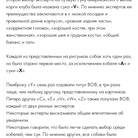
корги клуба была названа сука «
V
». По мнению экспертов ее
преимущества заключаются в « низкой посадке и
правильной длине корпуса», «ровная задняя часть»,
«корректная голова», «хороший костяк, при этом
женственная», «хорошая шея и грудная кость», «общий
баланс и тип».
Каждой из представленных на рисунках собак хоть один раз,
но было отдано первое место, за исключением кобеля «
А
» и
суки «
Х
».
Пемброку «Y» семь раз отдавали титул ВОВ, в три раза
чаще, чем любому другому, представленному на картинках.
Пятеро других «C», «E» ,«V», «W», «Z» также получали ВОВ,
каждый от двух разных экспертов.
Некоторые эксперты высказывали общее впечатление об
увиденном.
Некоторые говорили, что было легче сделать выбор среди
кобелей, чем сук. По мнению других, все собаки были