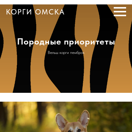
КОРГИ ОМСКА
Породные приоритеты
Вельш корги пемброк