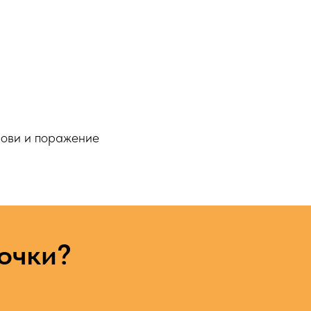
рови и поражение
почки?