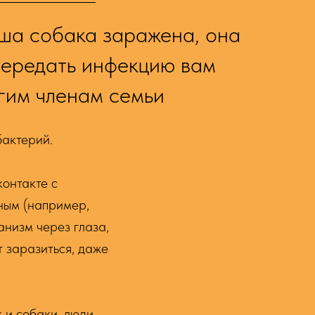
аша собака заражена, она
передать инфекцию вам
гим членам семьи
бактерий.
контакте с
ным (например,
анизм через глаза,
т заразиться, даже
 и собаки, люди