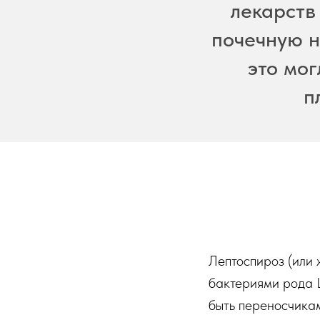
лекарств
почечную н
это мог
п
Лептоспироз (или 
бактериями рода L
быть переносчикам