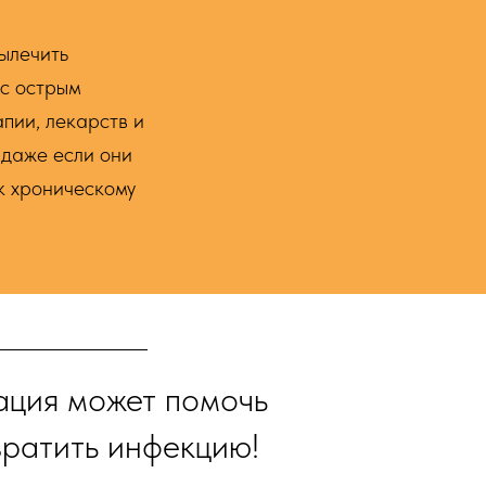
вылечить
 с острым
пии, лекарств и
 даже если они
к хроническому
ация может помочь
вратить инфекцию!