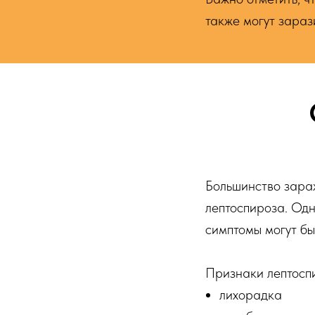
также могут зараз
Большинство зараж
лептоспироза. Одн
симптомы могут бы
Признаки лептосп
лихорадка