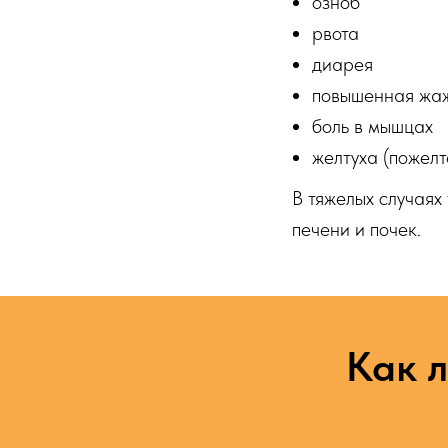
озноб
рвота
диарея
повышенная жаж
боль в мышцах
желтуха (пожелт
В тяжелых случаях
печени и почек.
Как л