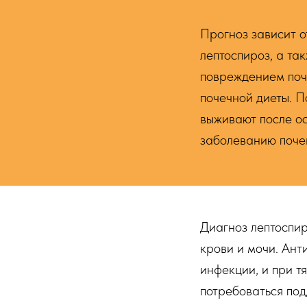
Прогноз зависит о
лептоспироз, а та
повреждением поче
почечной диеты. П
выживают после ос
заболеванию поче
Диагноз лептоспи
крови и мочи. Ант
инфекции, и при т
потребоваться по