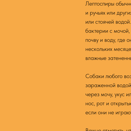
Лептоспиры обычно
и ручьях или други
или стоячей водо
бактерии с мочой,
почву и воду, где 
нескольких месяце
влажные затененны
Собаки любого воз
зараженной водой
через мочу, укус и
нос, рот и открыт
если они не играю
Важно отметить, ч