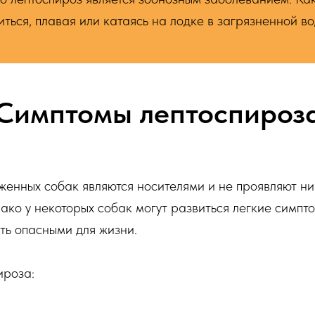
иться, плавая или катаясь на лодке в загрязненной во
Симптомы лептоспироз
енных собак являются носителями и не проявляют н
ако у некоторых собак могут развиться легкие симпто
ть опасными для жизни.
ироза: