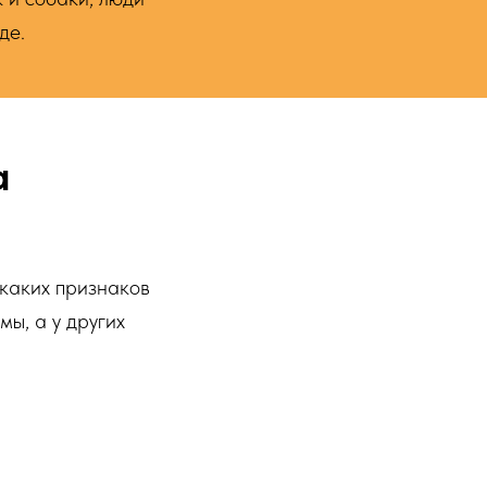
де.
а
икаких признаков
мы, а у других