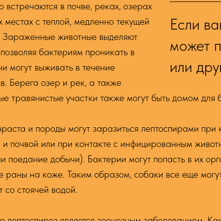
 встречаются в почве, реках, озерах
Если в
х местах с теплой, медленно текущей
й. Зараженные животные выделяют
может 
 позволяя бактериям проникать в
или дру
они могут выживать в течение
в. Берега озер и рек, а также
е травянистые участки также могут быть домом для 
раста и породы могут заразиться лептоспирами при 
 и почвой или при контакте с инфицированным живот
ли поедание добычи). Бактерии могут попасть в их орг
ые раны на коже. Таким образом, собаки все еще могу
т со стоячей водой.
то лептоспироз является зоонозным заболеванием. Как