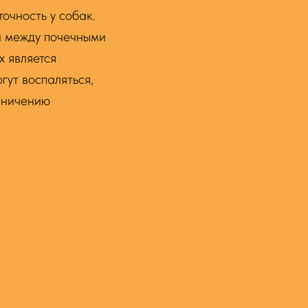
очность у собак.
а между почечными
х является
гут воспаляться,
аничению