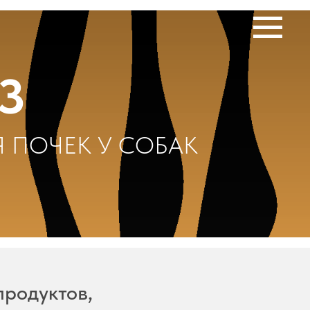
З
 ПОЧЕК У СОБАК
продуктов,