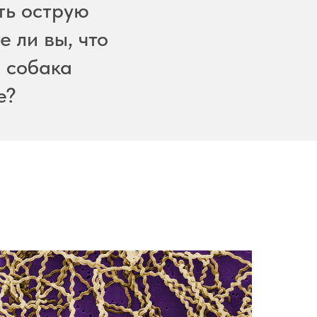
ть острую
 ли вы, что
а собака
е?